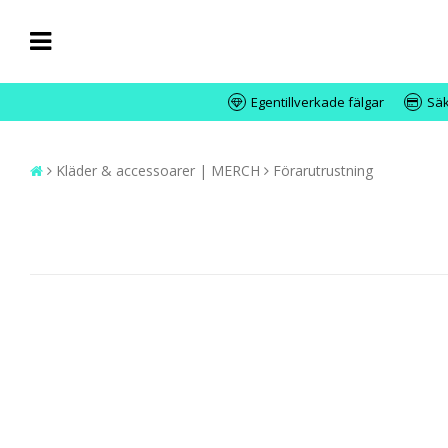
Egentillverkade fälgar
Säk
Kläder & accessoarer | MERCH
Förarutrustning