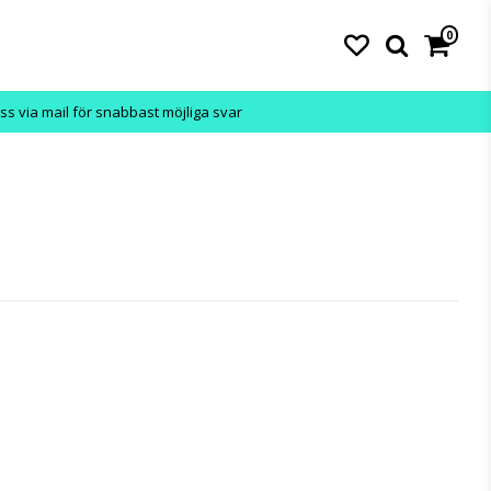
0
ss via mail för snabbast möjliga svar