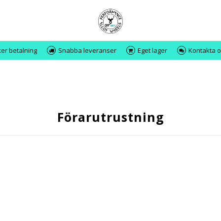
er betalning
Snabba leveranser
Eget lager
Kontakta o
Förarutrustning