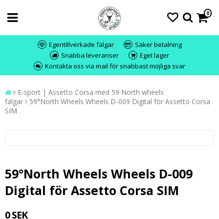
0
Egentillverkade fälgar
Säker betalning
Snabba leveranser
Eget lager
Kontakta oss via mail för snabbast möjliga svar
E-sport | Assetto Corsa med 59 North wheels
fälgar
59°North Wheels Wheels D-009 Digital för Assetto Corsa
SIM
59°North Wheels Wheels D-009
Digital för Assetto Corsa SIM
0 SEK