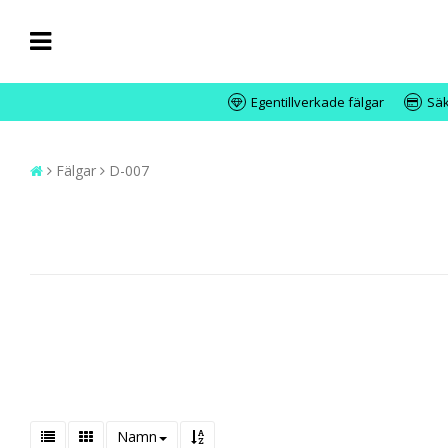
Egentillverkade fälgar
Säk
Fälgar
D-007
Namn