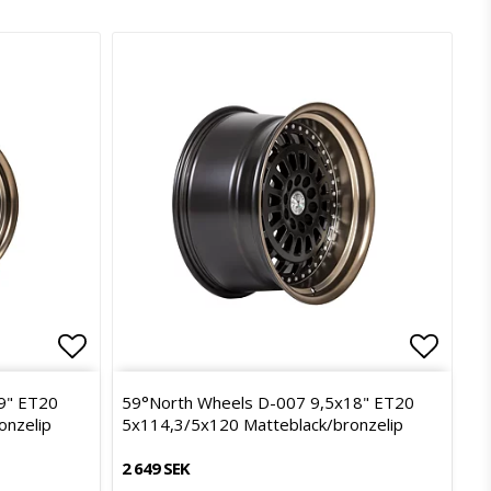
Lägg till i favoritlistan
Lägg ti
9" ET20
59°North Wheels D-007 9,5x18" ET20
onzelip
5x114,3/5x120 Matteblack/bronzelip
2 649 SEK