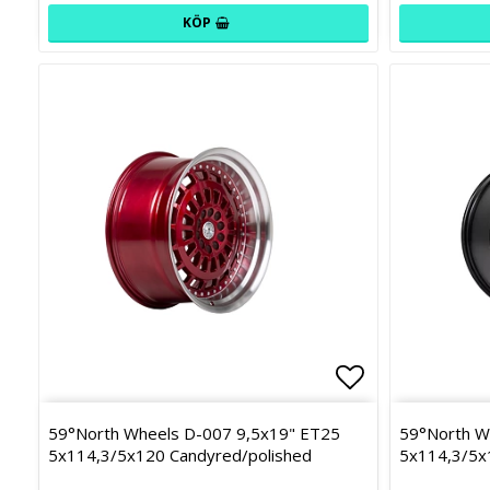
KÖP
Lägg till i f
59°North Wheels D-007 9,5x19" ET25
59°North W
5x114,3/5x120 Candyred/polished
5x114,3/5x