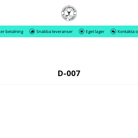
er betalning
Snabba leveranser
Eget lager
Kontakta o
D-007