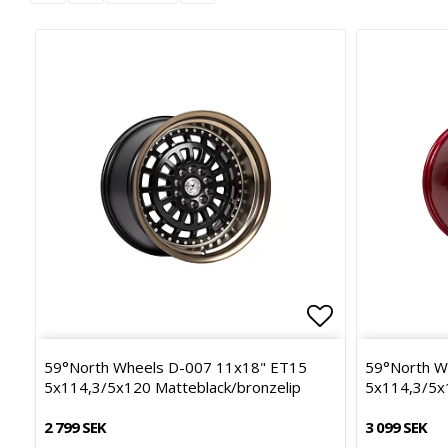
Lägg till i f
59°North Wheels D-007 11x18" ET15
59°North W
5x114,3/5x120 Matteblack/bronzelip
5x114,3/5x
2 799 SEK
3 099 SEK