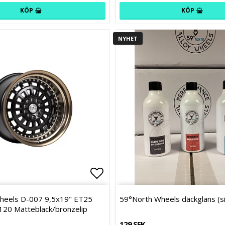
KÖP
KÖP
NYHET
avoritlistan
Lägg till i favoritlistan
heels D-007 9,5x19" ET25
59°North Wheels däckglans (s
120 Matteblack/bronzelip
129 SEK