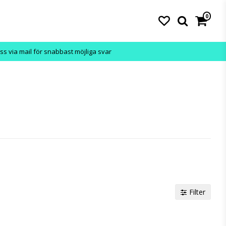
0
ss via mail för snabbast möjliga svar
Filter