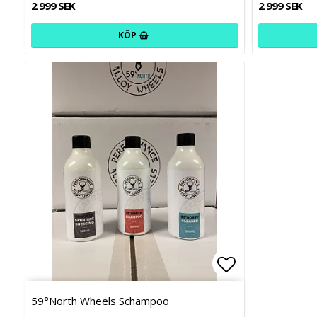
2 999 SEK
2 999 SEK
KÖP
Lägg till i f
59°North Wheels Schampoo