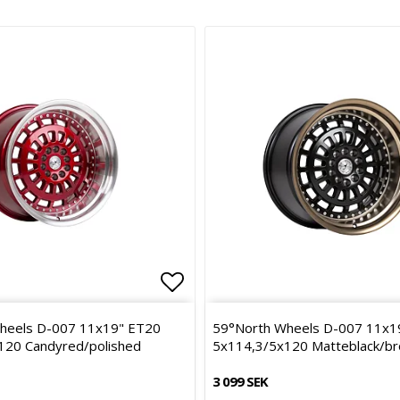
avoritlistan
Lägg till i favoritlistan
heels D-007 11x19" ET20
59°North Wheels D-007 11x1
120 Candyred/polished
5x114,3/5x120 Matteblack/br
3 099 SEK