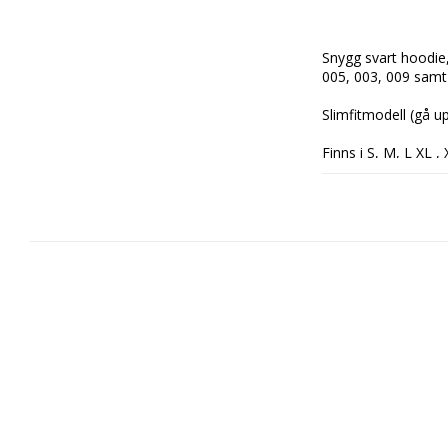
Snygg svart hoodie,
005, 003, 009 samt 
Slimfitmodell (gå u
Finns i S, M, L XL ,
Rekommenderat pri