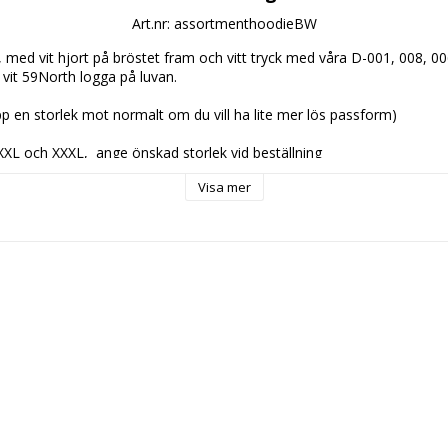
Art.nr: assortmenthoodieBW
 med vit hjort på bröstet fram och vitt tryck med våra D-001, 008, 00
vit 59North logga på luvan.

pp en storlek mot normalt om du vill ha lite mer lös passform)

 XXL och XXXL,  ange önskad storlek vid beställning 

Visa mer
s: 599kr