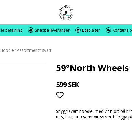
er betalning
Snabba leveranser
Eget lager
Kontakta o
Hoodie "Assortment" svart
59°North Wheels 
599 SEK
Lägg till i favoritlistan
Snygg svart hoodie, med vit hjort på br
005, 003, 009 samt vit 59North logga p