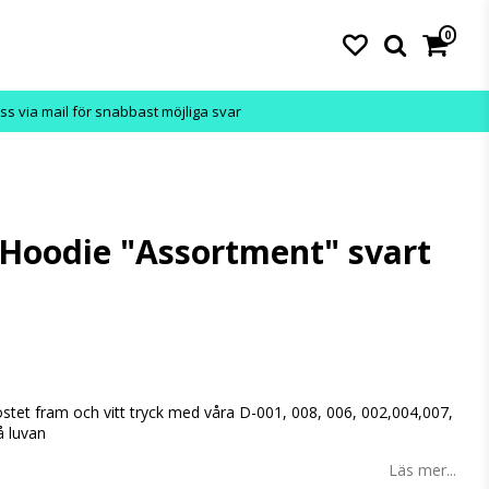
0
ss via mail för snabbast möjliga svar
Hoodie "Assortment" svart
östet fram och vitt tryck med våra D-001, 008, 006, 002,004,007,
å luvan
Läs mer...