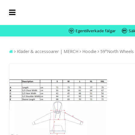
Egentillverkade fälgar
Säk
Kläder & accessoarer | MERCH
Hoodie
59°North Wheels 