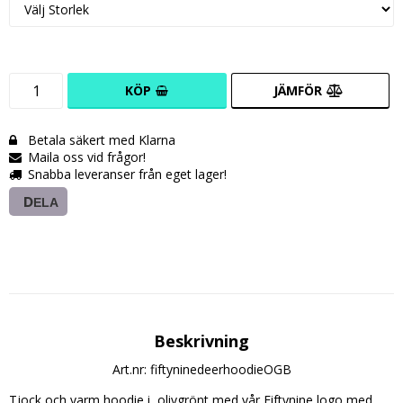
KÖP
JÄMFÖR
Betala säkert med Klarna
Maila oss vid frågor!
Snabba leveranser från eget lager!
DELA
Beskrivning
Art.nr: fiftyninedeerhoodieOGB
Tjock och varm hoodie i  olivgrönt med vår Fiftynine logo med 