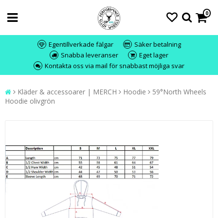
0
Egentillverkade fälgar
Säker betalning
Snabba leveranser
Eget lager
Kontakta oss via mail för snabbast möjliga svar
Kläder & accessoarer | MERCH
Hoodie
59°North Wheels
Hoodie olivgrön