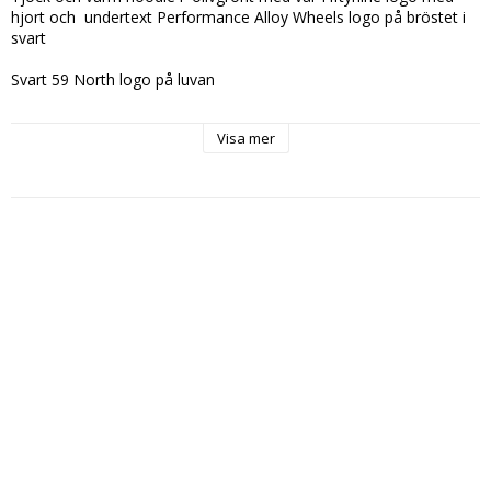
hjort och  undertext Performance Alloy Wheels logo på bröstet i 
svart

Svart 59 North logo på luvan

Slimfitmodell (gå upp en storlek mot normalt om du vill ha lite 
Visa mer
mer lös passform)

Finns i S, M, L, XL, XXL   ange önskad storlek vid beställning 

Rekommenderat pris: 499kr