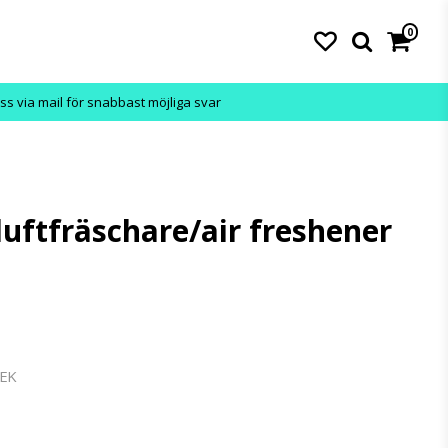
0
ss via mail för snabbast möjliga svar
uftfräschare/air freshener
SEK