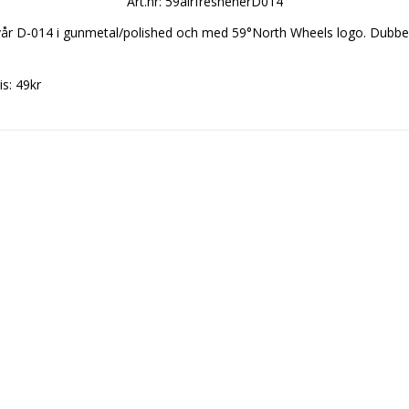
Art.nr: 59airfreshenerD014
vår D-014 i gunmetal/polished och med 59°North Wheels logo. Dubbels
s: 49kr