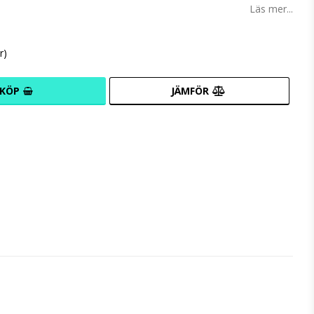
Läs mer...
r)
KÖP
JÄMFÖR