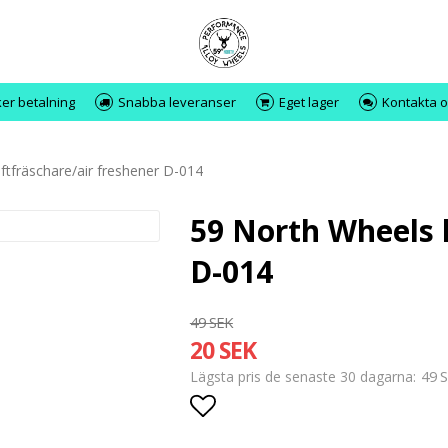
er betalning
Snabba leveranser
Eget lager
Kontakta o
ftfräschare/air freshener D-014
59 North Wheels l
D-014
49 SEK
20 SEK
49 
Lägsta pris de senaste 30 dagarna
Lägg till i favoritlistan