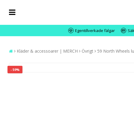
Egentillverkade fälgar
Säk
Kläder & accessoarer | MERCH
Övrigt
59 North Wheels lu
- 59%