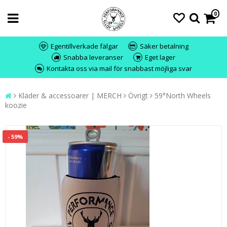
0
Egentillverkade fälgar
Säker betalning
Snabba leveranser
Eget lager
Kontakta oss via mail för snabbast möjliga svar
Kläder & accessoarer | MERCH
Övrigt
59°North Wheels
koozie
- 59%