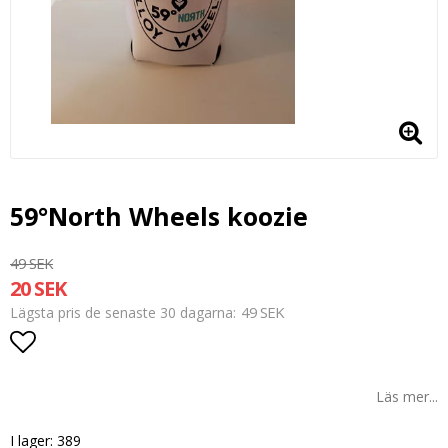
59°North Wheels koozie
49 SEK
20 SEK
49 SEK
Lägsta pris de senaste 30 dagarna
Lägg till i favoritlistan
Läs mer...
I lager: 389