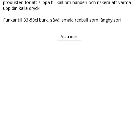
produkten för att slippa bli kall om handen och riskera att värma 
upp din kalla dryck!

Funkar till 33-50cl burk, såväl smala redbull som långhylsor!

Rekommenderat pris: 49kr
Visa mer