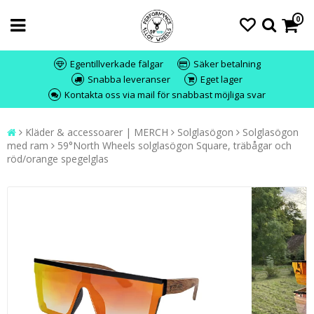
0
Egentillverkade fälgar
Säker betalning
Snabba leveranser
Eget lager
Kontakta oss via mail för snabbast möjliga svar
Kläder & accessoarer | MERCH
Solglasögon
Solglasögon
med ram
59°North Wheels solglasögon Square, träbågar och
röd/orange spegelglas