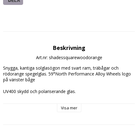
DELA
Beskrivning
Art.nr: shadessquarewoodorange
Snygga, kantiga solglasögon med svart ram, träbågar och 
rödorange spegelglas. 59°North Performance Alloy Wheels logo 
på vänster båge

UV400 skydd och polariserande glas. 

Microfiberpåse ingår!

Visa mer
Perfekt för sommarens event!

Rekommenderat pris: 299kr