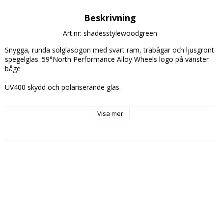
Beskrivning
Art.nr: shadesstylewoodgreen
Snygga, runda solglasögon med svart ram, träbågar och ljusgrönt 
spegelglas. 59°North Performance Alloy Wheels logo på vänster 
båge

UV400 skydd och polariserande glas. 

Microfiberpåse ingår!

Visa mer
Perfekt för sommarens event!

Rekommenderat pris: 299kr