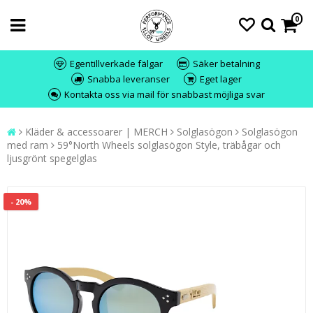
0
Egentillverkade fälgar
Säker betalning
Snabba leveranser
Eget lager
Kontakta oss via mail för snabbast möjliga svar
Kläder & accessoarer | MERCH
Solglasögon
Solglasögon
med ram
59°North Wheels solglasögon Style, träbågar och
ljusgrönt spegelglas
- 20%